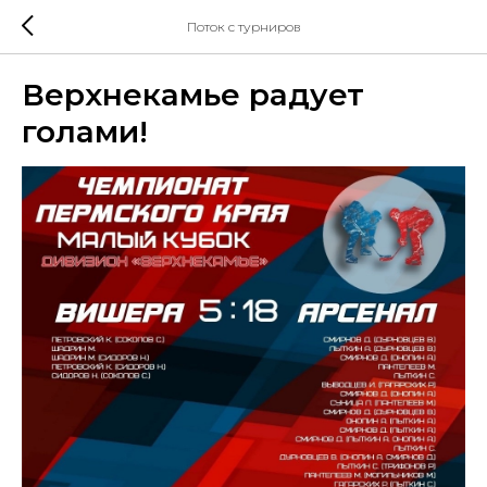
Поток с турниров
Верхнекамье радует
голами!