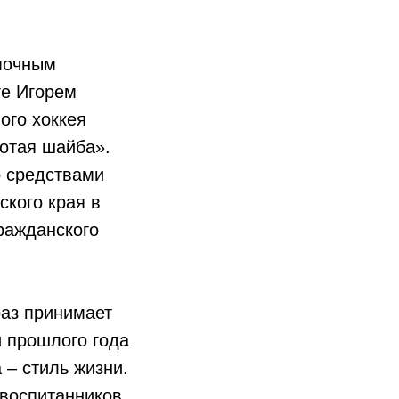
мочным
ге Игорем
ого хоккея
лотая шайба».
о средствами
ского края в
ражданского
раз принимает
и прошлого года
 – стиль жизни.
 воспитанников