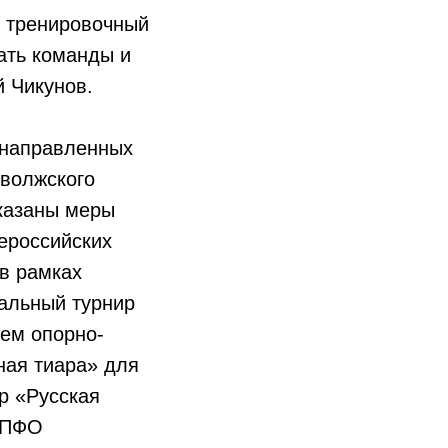
 тренировочный
ать команды и
й Чикунов.
 направленных
иволжского
оказаны меры
ероссийских
 в рамках
альный турнир
ием опорно-
ная тиара» для
р «Русская
х ПФО