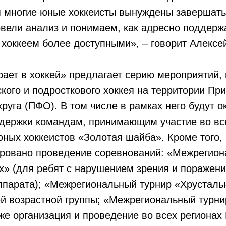
 многие юные хоккеисты вынуждены завершать
вели анализ и понимаем, как адресно поддерж
 хоккеем более доступными», – говорит Алексе
ает в хоккей» предлагает серию мероприятий,
ского и подросткового хоккея на территории Пр
руга (ПФО). В том числе в рамках него будут 
держки командам, принимающим участие во вс
ных хоккеистов «Золотая шайба». Кроме того,
ировано проведение соревнований: «Межрегион
х» (для ребят с нарушением зрения и поражен
ппарата); «Межрегиональный турнир «Хрусталь
й возрастной группы; «Межрегиональный турни
кже организация и проведение во всех региона