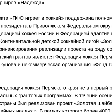
урниров «Надежда».
екта «ПФО играет в хоккей» поддержана полно
 президента в Приволжском Федеральном окру
ерацией хоккея России и Федерацией адаптивн
 Континентальной детской хоккейной лигой «Зо
финансирования реализации проекта на ряду с
ский грантов является Федерация хоккея Перм
кунова и некоммерческая организация «Фонд г
едерация хоккея Пермского края не в первый 
альных грантовых программах. В течении осен
 страны был реализован проект «Золотая шайба
кейных надежд». В рамках которого более 4000