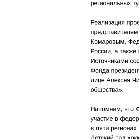
региональных т
Реализация про
представителем
Комаровым, Фед
России, а также
Источниками со
Фонда президент
лице Алексея Чи
общества».
Напомним, что Ф
участие в федер
в пяти регионах
Детский сад хок