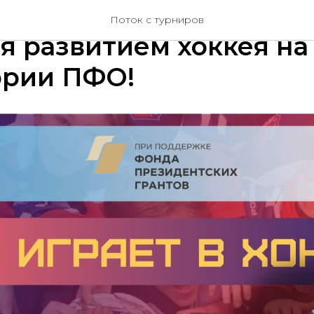
ия хоккея Пермского 
Поток с турниров
я развитием хоккея на
ории ПФО!