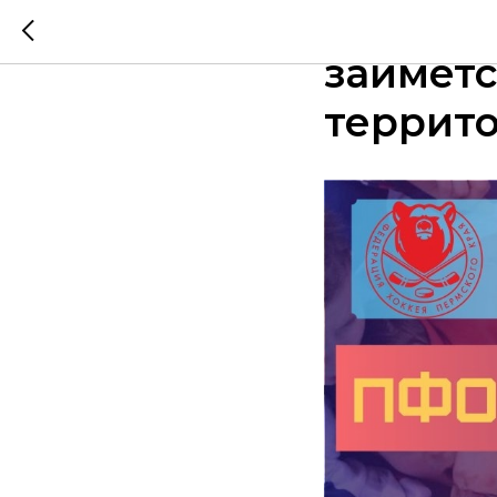
Федерац
займетс
террит