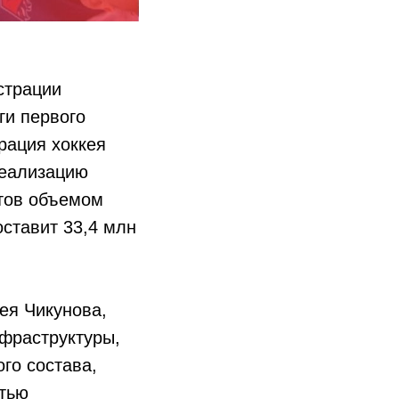
страции
ги первого
рация хоккея
реализацию
нтов объемом
ставит 33,4 млн
ея Чикунова,
нфраструктуры,
го состава,
стью