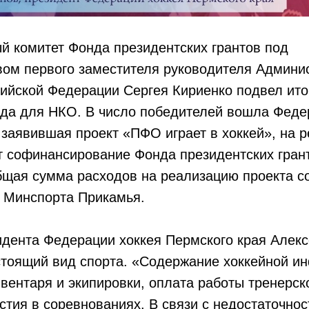
й комитет Фонда президентских грантов под
вом первого заместителя руководителя Админи
ийской Федерации Сергея Кириенко подвел ито
ода для НКО. В число победителей вошла Феде
 заявившая проект «ПФО играет в хоккей», на 
ит софинансирование Фонда президентских гра
бщая сумма расходов на реализацию проекта со
в Минспорта Прикамья.
дента Федерации хоккея Пермского края Алекс
стоящий вид спорта. «Содержание хоккейной и
вентаря и экипировки, оплата работы тренерско
стия в соревнованиях. В связи с недостаточно