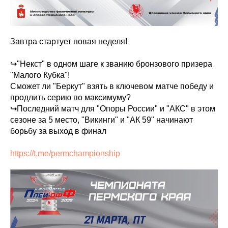
Завтра стартует новая неделя!
↪️"Некст" в одном шаге к званию бронзового призера
"Малого Кубка"!
Сможет ли "Беркут" взять в ключевом матче победу и
продлить серию по максимуму?
↪️Последний матч для "Опоры России" и "АКС" в этом
сезоне за 5 место, "Викинги" и "АК 59" начинают
борьбу за выход в финал
https://t.me/permchampionship