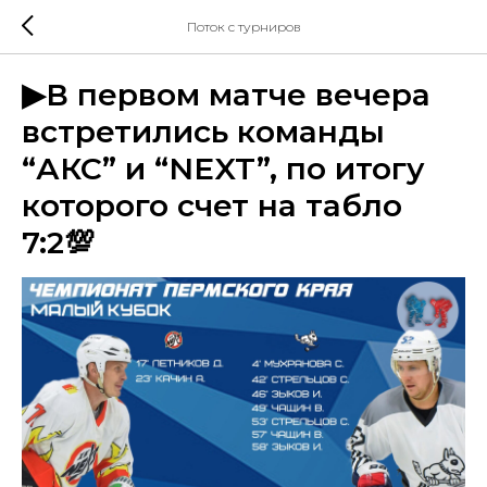
Поток с турниров
▶В первом матче вечера
встретились команды
“АКС” и “NEXT”, по итогу
которого счет на табло
7:2💯