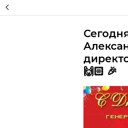
Сегодн
Алексан
директо
🙌🏻 🎉