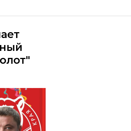
ает
ьный
олот"