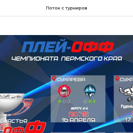
ание предстоящей игр
Поток с турниров