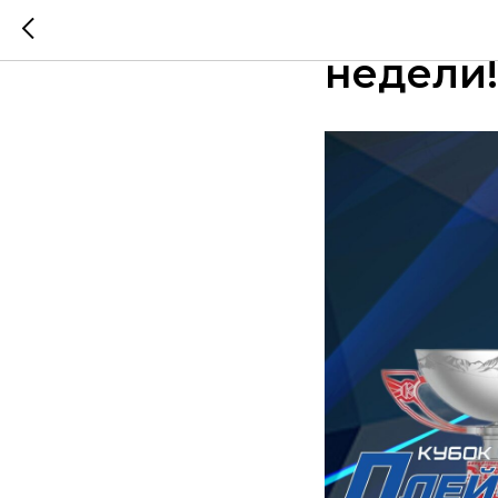
Распис
недели!