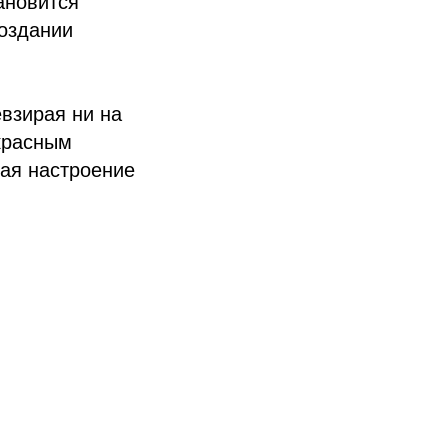
ановится
оздании
взирая ни на
екрасным
ая настроение