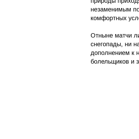
природы приходя
незаменимым по
комфортных усл
Отныне матчи ли
снегопады, ни н
дополнением к 
болельщиков и з