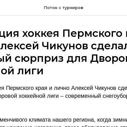
Поток с турниров
ия хоккея Пермского 
лексей Чикунов сдела
ый сюрприз для Дворо
ой лиги
я Пермского края и лично Алексей Чикунов сд
оровой хоккейной лиги – современный снегоубо
менчивого климата нашего региона, когда зим