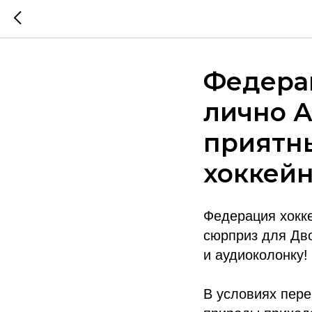
Федерац
лично А
приятн
хоккейн
Федерация хокке
сюрприз для Дв
и аудиоколонку!
В условиях пере