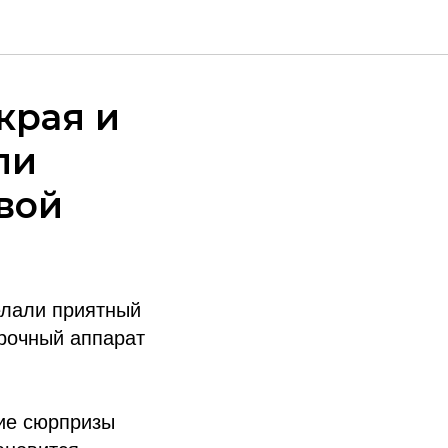
края и
ли
вой
елали приятный
рочный аппарат
ние сюрпризы