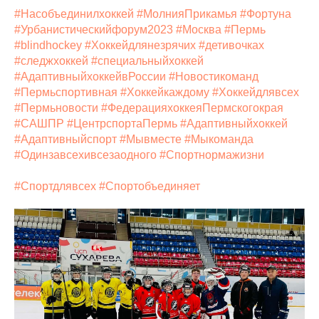
#Насобъединилхоккей
#МолнияПрикамья
#Фортуна
#Урбанистическийфорум2023
#Москва
#Пермь
#blindhockey
#Хоккейдлянезрячих
#детивочках
#следжхоккей
#специальныйхоккей
#АдаптивныйхоккейвРоссии
#Новостикоманд
#Пермьспортивная
#Хоккейкаждому
#Хоккейдлявсех
#Пермьновости
#ФедерацияхоккеяПермскогокрая
#САШПР
#ЦентрспортаПермь
#Адаптивныйхоккей
#Адаптивныйспорт
#Мывместе
#Мыкоманда
#Одинзавсехивсезаодного
#Спортнормажизни
#Спортдлявсех
#Спортобъединяет