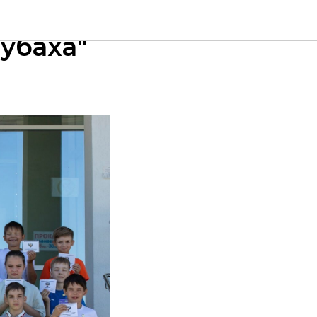
 сезон
убаха"