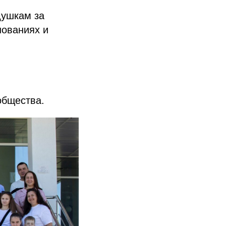
душкам за
нованиях и
общества.