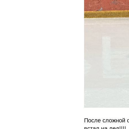
После сложной о
встал на лед!!!!