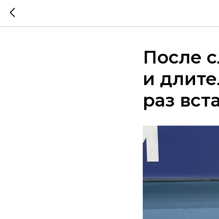
После 
и длит
раз вста