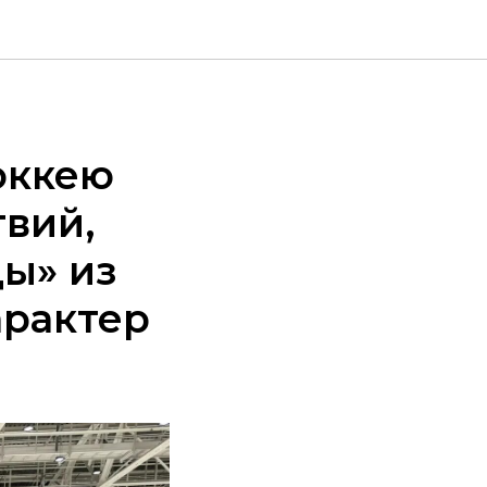
оккею
твий,
ы» из
арактер