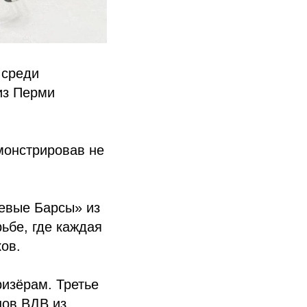
 среди
из Перми
монстрировав не
евые Барсы» из
ьбе, где каждая
ков.
изёрам. Третье
нов ВДВ из