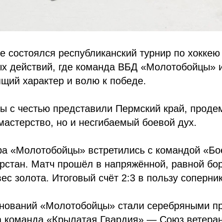
е состоялся республиканский турнир по хоккею
ых действий, где команда ВБД «Молотобойцы» 
щий характер и волю к победе.
ы с честью представили Пермский край, проде
мастерство, но и несгибаемый боевой дух.
ра «Молотобойцы» встретились с командой «Бо
рстан. Матч прошёл в напряжённой, равной бор
ес золота. Итоговый счёт 2:3 в пользу соперни
внований «Молотобойцы» стали серебряными пр
а команда «Крылатая Гвардия» — Союз ветера