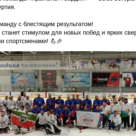
ртия.
манду с блестящим результатом!
х станет стимулом для новых побед и ярких св
и спортсменами! 💪🎉