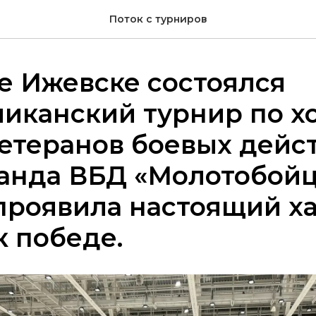
Поток с турниров
е Ижевске состоялся
иканский турнир по х
етеранов боевых дейс
анда ВБД «Молотобойц
проявила настоящий х
к победе.