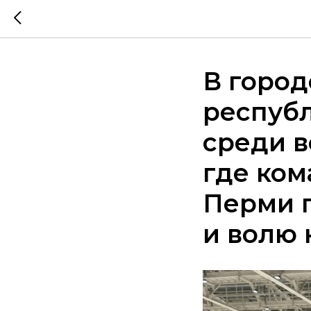
В город
республ
среди в
где ком
Перми 
и волю 