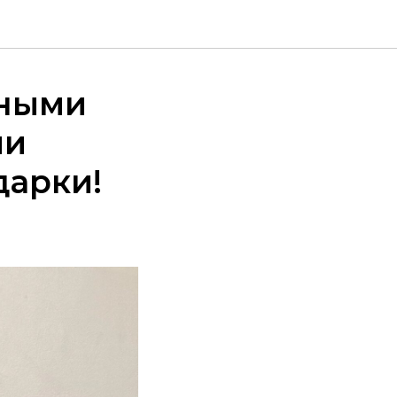
тными
ли
дарки!