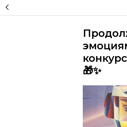
Продол
эмоциям
конкурс
🎁✨