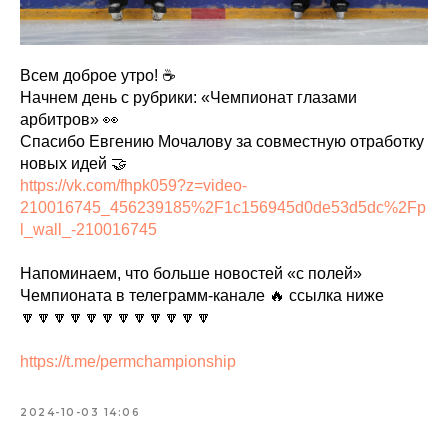
Всем доброе утро! ☕
Начнем день с рубрики: «Чемпионат глазами
арбитров» 👀
Спасибо Евгению Мочалову за совместную отработку
новых идей 🤝
https://vk.com/fhpk059?z=video-
210016745_456239185%2F1c156945d0de53d5dc%2Fp
l_wall_-210016745
Напоминаем, что больше новостей «с полей»
Чемпионата в телеграмм-канале 🔥 ссылка ниже
🔽🔽🔽🔽🔽🔽🔽🔽🔽🔽🔽🔽
https://t.me/permchampionship
2024-10-03 14:06