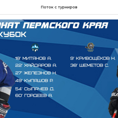
оккейного вечера!📰
Поток с турниров