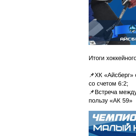
Итоги хоккейног
📌ХК «Айсберг» 
со счетом 6:2;
📌Встреча между
пользу «АК 59»