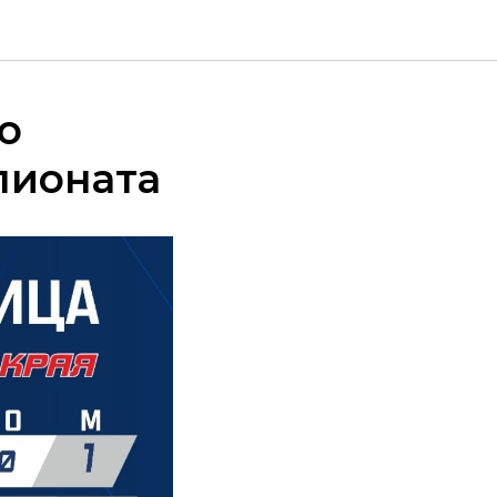
о
пионата