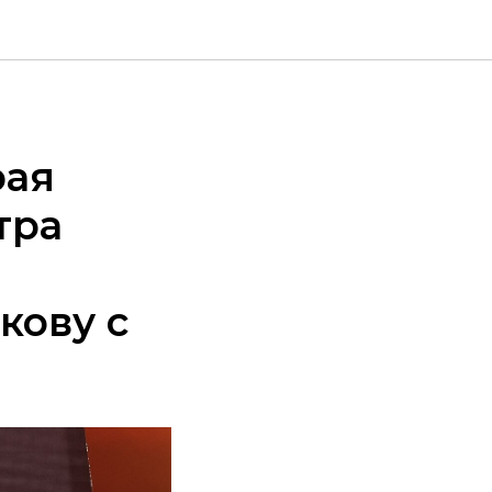
рая
тра
кову с