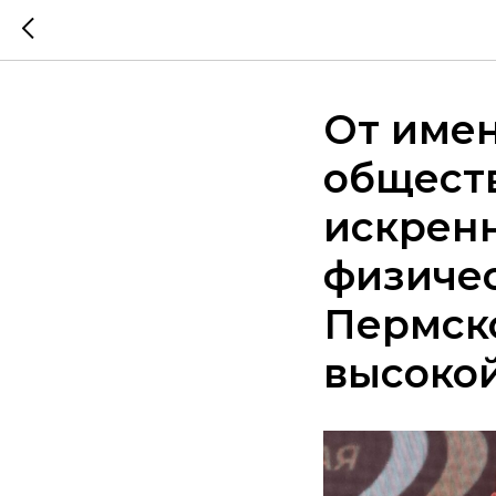
От имен
общест
искрен
физичес
Пермско
высоко