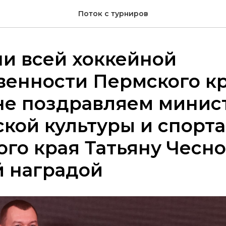
Поток с турниров
и всей хоккейной
венности Пермского к
не поздравляем минис
кой культуры и спорта
го края Татьяну Чесно
й наградой