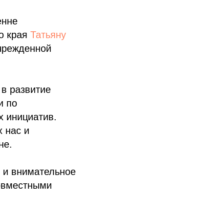
енне
о края
Татьяну
чрежденной
в развитие
и по
х инициатив.
 нас и
не.
 и внимательное
совместными