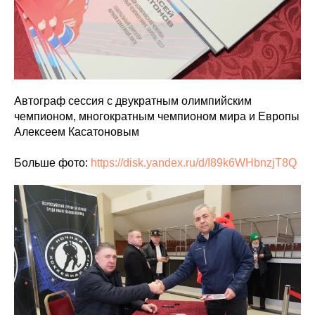
Автограф сессия с двукратным олимпийским
чемпионом, многократным чемпионом мира и Европы
Алексеем Касатоновым
Больше фото:
https://disk.yandex.ru/d/I89k6WHbnzjT8Q