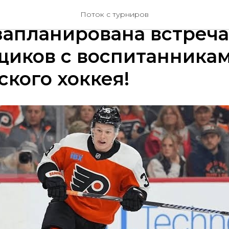
 на стадионе «Звезда» 
Поток с турниров
запланирована встреча
щиков с воспитанника
кого хоккея!