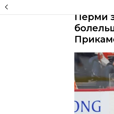
14 июня
Перми 
болель
Прикамс