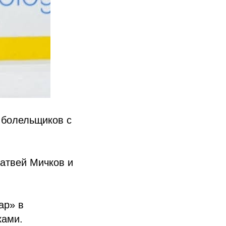
 болельщиков с
атвей Мичков и
ар» в
ками.