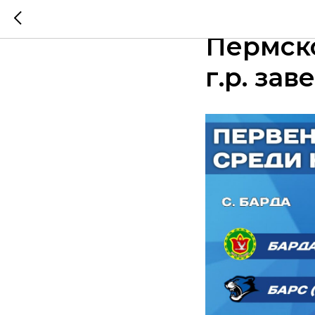
Первый
Пермско
г.р. за