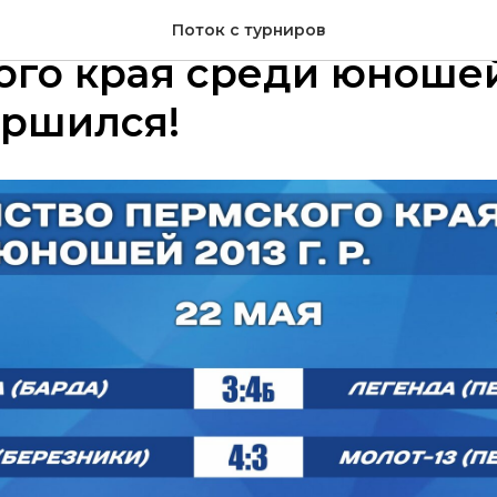
 игровой день Первен
Поток с турниров
го края среди юношей
вершился!