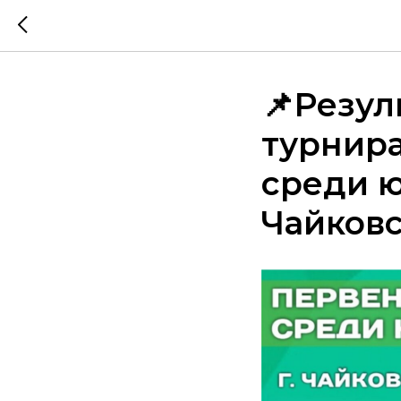
📌Резул
турнира
среди ю
Чайков