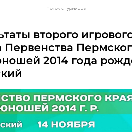
Поток с турниров
ьтаты второго игрового
 Первенства Пермског
ношей 2014 года рожде
ский