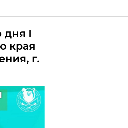
 дня I
о края
ния, г.